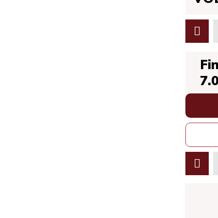
Fi
7.