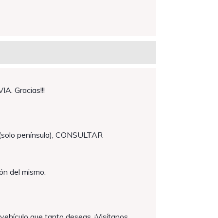
. Gracias!!!
(solo península), CONSULTAR
ón del mismo.
vehículo que tanto deseas. ¡Visítanos,